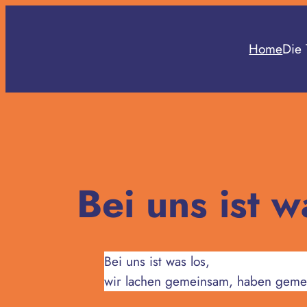
Zum
Inhalt
Home
Die 
springen
Bei uns ist 
Bei uns ist was los,
wir lachen gemeinsam, haben geme