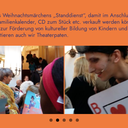
s Weihnachtsmärchens „Standdienst“, damit im Anschlu
Familienkalender, CD zum Stück etc. verkauft werden kö
zur Förderung von kultureller Bildung von Kindern un
ieren auch wir Theaterpaten.